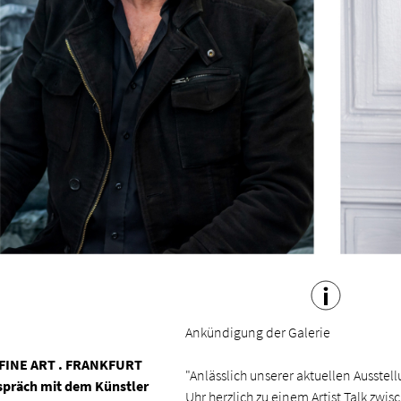
Ankündigung der Galerie
INE ART . FRANKFURT
"Anlässlich unserer aktuellen Ausst
spräch mit dem Künstler
Uhr herzlich zu einem Artist Talk zw