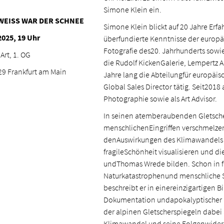
Simone Klein ein.
: WEISS WAR DER SCHNEE
Simone Klein blickt auf 20 Jahre Erf
2025, 19 Uhr
überfundierte Kenntnisse der europäi
Fotografie des20. Jahrhunderts sowie
Art, 1. OG
die Rudolf KickenGalerie, Lempertz A
29 Frankfurt am Main
Jahre lang die Abteilungfür europäisc
Global Sales Director tätig. Seit2018
Photographie sowie als Art Advisor.
In seinen atemberaubenden Gletscher
menschlichenEingriffen verschmelzen,
denAuswirkungen des Klimawandels au
fragileSchönheit visualisieren und 
undThomas Wrede bilden. Schon in 
Naturkatastrophenund menschliche Sp
beschreibt er in einereinzigartigen B
Dokumentation undapokalyptischer Fi
der alpinen Gletscherspiegeln dabei 
Klimawandel und seine Folgenwider u