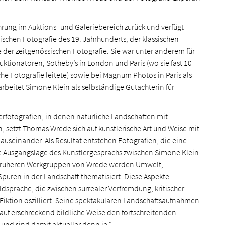
ahrung im Auktions- und Galeriebereich zurück und verfügt
schen Fotografie des 19. Jahrhunderts, der klassischen
 der zeitgenössischen Fotografie. Sie war unter anderem für
uktionatoren, Sotheby’s in London und Paris (wo sie fast 10
he Fotografie leitete) sowie bei Magnum Photos in Paris als
 arbeitet Simone Klein als selbständige Gutachterin für
fotografien, in denen natürliche Landschaften mit
 setzt Thomas Wrede sich auf künstlerische Art und Weise mit
seinander. Als Resultat entstehen Fotografien, die eine
die Ausgangslage des Künstlergesprächs zwischen Simone Klein
früheren Werkgruppen von Wrede werden Umwelt,
uren in der Landschaft thematisiert. Diese Aspekte
ildsprache, die zwischen surrealer Verfremdung, kritischer
ktion oszilliert. Seine spektakulären Landschaftsaufnahmen
auf erschreckend bildliche Weise den fortschreitenden
nd sind damit aktueller denn je."