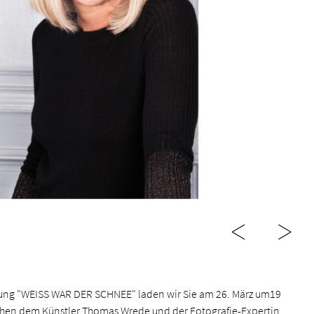
ellung "WEISS WAR DER SCHNEE" laden wir Sie am 26. März um19
ischen dem Künstler Thomas Wrede und der Fotografie-Expertin