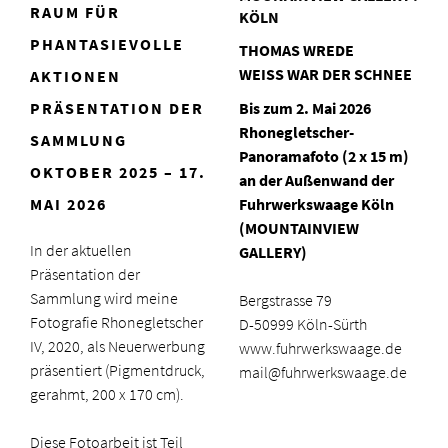
RAUM FÜR
KÖLN
PHANTASIEVOLLE
THOMAS WREDE
WEISS WAR DER SCHNEE
AKTIONEN
PRÄSENTATION DER
Bis zum 2. Mai 2026
Rhonegletscher-
SAMMLUNG
Panoramafoto (2 x 15 m)
OKTOBER 2025 – 17.
an der Außenwand der
MAI 2026
Fuhrwerkswaage Köln
(MOUNTAINVIEW
In der aktuellen
GALLERY)
Präsentation der
Sammlung wird meine
Bergstrasse 79
Fotografie Rhonegletscher
D-50999 Köln-Sürth
IV, 2020, als Neuerwerbung
www.fuhrwerkswaage.de
präsentiert (Pigmentdruck,
mail@fuhrwerkswaage.de
gerahmt, 200 x 170 cm).
Diese Fotoarbeit ist Teil