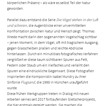
körperlichen Präsenz – als wäre es selbst Teil der Natur
geworden.
Parallel dazu entstand die Serie
Die Vögel stehen in der Luft
und schreien
, die Augenblicke einer unvermittelten
Konfrontation zwischen Natur und Mensch zeigt. Thomas
Wrede macht darin den sogenannten Vogelschlag sichtbar
– jenen Moment, in dem Vögel, oft mit tragischem Ausgang,
gegen Glasscheiben prallen und leichte Abdrücke
hinterlassen. Durch ein minutiöses fotografisches Verfahren
vergrößert er diese kaum sichtbaren Spuren aus Fett,
Federn oder Staub um ein Vielfaches und verleiht den
Spuren eine eindrückliche Gegenwart. Diese Fotografien
inspirierten die Komponistin Isabel Mundry zu ihrer
Sinfonie
Flugsand
, die 1998 in München uraufgeführt
wurde.
Diese frühen Werkgruppen treten in Dialog mit neuen
Arbeiten seines seit 2017 fortlaufenden Gletscherprojekts,
die hier erstmals gezeigt werden. Sie machen die