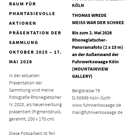
RAUM FÜR
KÖLN
PHANTASIEVOLLE
THOMAS WREDE
WEISS WAR DER SCHNEE
AKTIONEN
PRÄSENTATION DER
Bis zum 2. Mai 2026
Rhonegletscher-
SAMMLUNG
Panoramafoto (2 x 15 m)
OKTOBER 2025 – 17.
an der Außenwand der
MAI 2026
Fuhrwerkswaage Köln
(MOUNTAINVIEW
In der aktuellen
GALLERY)
Präsentation der
Sammlung wird meine
Bergstrasse 79
Fotografie Rhonegletscher
D-50999 Köln-Sürth
IV, 2020, als Neuerwerbung
www.fuhrwerkswaage.de
präsentiert (Pigmentdruck,
mail@fuhrwerkswaage.de
gerahmt, 200 x 170 cm).
Diese Fotoarbeit ist Teil